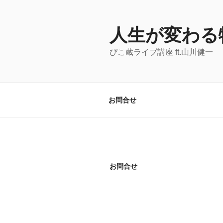
コ
ン
テ
人生が変わる
ン
ぴこ蔵ライブ講座 ft.山川健一
ツ
へ
ス
キ
お問合せ
ッ
プ
お問合せ